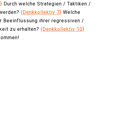
}
Durch welche Strategien / Taktiken /
t werden?
{
Denkkollektiv 7
}
Welche
 Beeinflussung ihrer regressiven /
keit zu erhalten?
{Denkkollektiv 10}
llkommen!
…