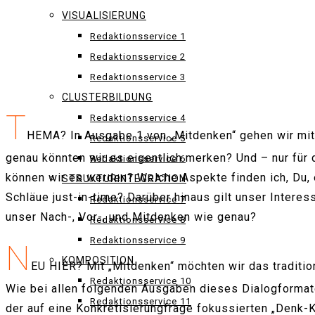
VISUALISIERUNG
Redaktionsservice 1
Redaktionsservice 2
Redaktionsservice 3
CLUSTERBILDUNG
T
Redaktionsservice 4
HEMA? In Ausgabe 1 von „Mitdenken“ gehen wir mite
Redaktionsservice 5
genau könnten wir es eigentlich merken? Und – nur für d
Redaktionsservice 6
können wir es werden? Welche Aspekte finden ich, Du, er,
STRUKTURINTEGRATION
Schläue just-in-time? Darüber hinaus gilt unser Inter
Redaktionsservice 7
unser Nach-, Vor-, und Mitdenken wie genau?
Redaktionsservice 8
Redaktionsservice 9
N
KOMPOSITION
EU HIER? Mit „Mitdenken“ möchten wir das traditio
Redaktionsservice 10
Wie bei allen folgenden Ausgaben dieses Dialogformate
Redaktionsservice 11
der auf eine Konkretisierungfrage fokussierten „Denk-Ko