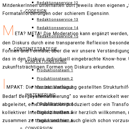
Redaktionsservice 12
MitdenkerInnen unterhalten dort jeweils ihren eigenen
CODESIGN
Formatanforderungen oder schierem Eigensinn.
Redaktionsservice 13
M
Redaktionsservice 14
ETA? META! Die Moderation kann ergänzt werden,
Redaktionsservice 15
den Diskurs durch eine transparente Reflexion besond
CONTENTSTRATEGIE
Formen und Formate, über die wir unsere Verständigung
das in den Diskurs individuell eingebrachte Know-how.
KONFEKTIONIERUNG
zukunftsträchtigen Formen von Diskurs erkunden.
Produktionsteam 1
I
Produktionsteam 2
MPAKT: Die hier zur Verfügung gestellten Strukturhilf
Produktionsteam 3
INSZENIERUNG
Bedarf bei „Systematisierung“ so weiter entwickelt we
Produktionsteam 4
abgeleitet, eine Publikation produziert oder ein Transf
kollektiver Intelligenz heißen wir herzlich willkommen
Produktionsteam 5
zusammen zu tragen und hier auch gleich schon vorzu
Produktionsteam 6
CONVERSION