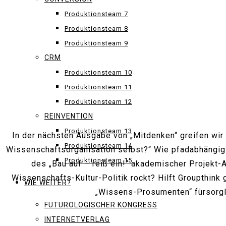
Produktionsteam 7
Produktionsteam 8
Produktionsteam 9
CRM
Produktionsteam 10
Produktionsteam 11
Produktionsteam 12
REINVENTION
Produktionsteam 13
In der nächsten Ausgabe von „Mitdenken“ greifen wir
Produktionsteam 14
Wissenschaftsorganisation selbst?“ Wie pfadabhängig s
Produktionsteam 15
des „Bau auf – reiß ein!“ akademischer Projekt
Wissenschafts-Kultur-Politik rockt? Hilft Groupthink
WIE WEITER?
„Wissens-Prosumenten“ fürsorgl
FUTUROLOGISCHER KONGRESS
INTERNETVERLAG