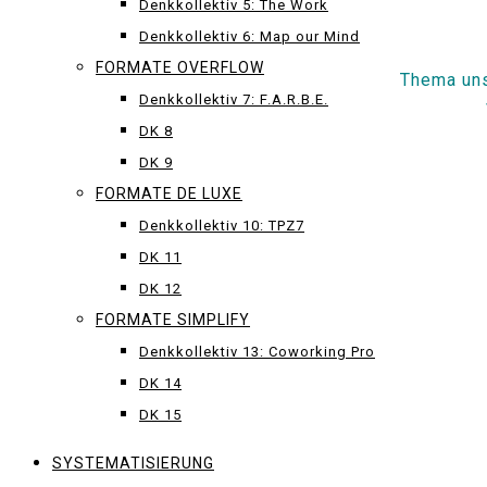
Denkkollektiv 5: The Work
Denkkollektiv 6: Map our Mind
FORMATE OVERFLOW
Thema uns
Denkkollektiv 7: F.A.R.B.E.
DK 8
DK 9
FORMATE DE LUXE
Denkkollektiv 10: TPZ7
DK 11
DK 12
FORMATE SIMPLIFY
Denkkollektiv 13: Coworking Pro
DK 14
DK 15
SYSTEMATISIERUNG