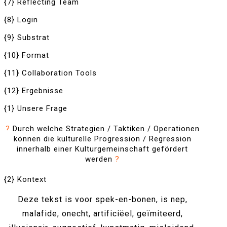
{7} Reflecting Team
{8} Login
{9} Substrat
{10} Format
{11} Collaboration Tools
{12} Ergebnisse
{1} Unsere Frage
?
Durch welche Strategien / Taktiken / Operationen
können die kulturelle Progression / Regression
innerhalb einer Kulturgemeinschaft gefördert
werden
?
{2} Kontext
Deze tekst is voor spek-en-bonen, is nep,
malafide, onecht, artificiëel, geïmiteerd,