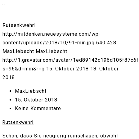
…
Rutsenkwehrl
http://mitdenken.neuesysteme.com/wp-
content/uploads/2018/10/91-min.jpg
640
428
MaxLiebscht
MaxLiebscht
http://1.gravatar.com/avatar/1ed89142c196d105f87c6
s=96&d=mm&r=g
15. Oktober 2018
18. Oktober
2018
MaxLiebscht
15. Oktober 2018
Keine Kommentare
Rutsenkwehrl
Schön, dass Sie neugierig reinschauen, obwohl