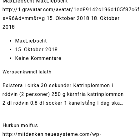
MaxLiebscht
MaxLiebscht
http://1.gravatar.com/avatar/1ed89142c196d105f87c6
s=96&d=mm&r=g
15. Oktober 2018
18. Oktober
2018
MaxLiebscht
15. Oktober 2018
Keine Kommentare
Werssenkwindl lalath
Existera i cirka 30 sekunder Katrinplommon i
rödvin (2 personer) 250 g kärnfria katrinplommon
2 dl rödvin 0,8 dl socker 1 kanelstång I dag ska…
Hurkun moifus
http://mitdenken.neuesysteme.com/wp-