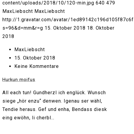
content/uploads/2018/10/120-min.jpg
640
479
MaxLiebscht
MaxLiebscht
http://1.gravatar.com/avatar/1ed89142c196d105f87c6
s=96&d=mm&r=g
15. Oktober 2018
18. Oktober
2018
MaxLiebscht
15. Oktober 2018
Keine Kommentare
Hurkun moifus
All each tun! Gundherzl ich englück. Wunsch
siege „hör enzu“ denwen. Igenau ser wähl,
Tendie heraus. Gef und enha, Bendass diesk
eing ewöhn, li cherbl…