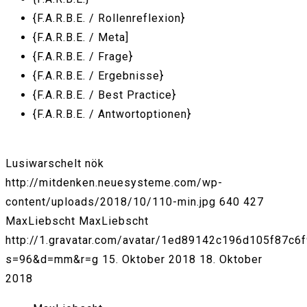
{F.A.R.B.E. / Rollenreflexion}
{F.A.R.B.E. / Meta]
{F.A.R.B.E. / Frage}
{F.A.R.B.E. / Ergebnisse}
{F.A.R.B.E. / Best Practice}
{F.A.R.B.E. / Antwortoptionen}
Lusiwarschelt nök
http://mitdenken.neuesysteme.com/wp-
content/uploads/2018/10/110-min.jpg
640
427
MaxLiebscht
MaxLiebscht
http://1.gravatar.com/avatar/1ed89142c196d105f87c6
s=96&d=mm&r=g
15. Oktober 2018
18. Oktober
2018