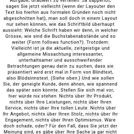
Aufgabe, Grauwert zu verteilen. Ja sapperlot,
sagen Sie jetzt vielleicht (wenn der Layouter den
Text bis hierhin aus formalen Gründen noch nicht
abgeschnitten hat), man soll doch in einem Layout
nur sehen können, wie das Schriftbild überhaupt
aussieht: Welche Schrift haben wir denn, in welcher
Grösse, wie sind die Buchstabenabstände und so
weiter (Form follows function?). Trotzdem:
Vielleicht ist ja die aktuelle, zeitgeistige und
allgemeine Missachtung interessanter,
unterhaltsamer und ausschweifender
Betrachtungen genau darin zu suchen, dass sie
präsentiert wird erst mal in Form von Blindtext,
also Blödsinnstext. (Siehe oben.) Und wie sollen
Sie, der geneigte Kunde, denn ahnen, wie spannend
das später sein könnte. Stellen Sie sich mal vor,
hier würde nix stehen. Nichts über Ihr Produkt,
nichts über Ihre Leistungen, nichts über Ihren
Service, nichts über Ihre tollen Leute. Nichts über
Ihr Angebot, nichts über Ihren Stolz, nichts über Ihr
Engagement, nichts über Ihren Optimismus. Wäre
doch schade, oder? Für den Fall, dass Sie jetzt der
Meinung sind, es gäbe über Ihre Sache ja gar nicht