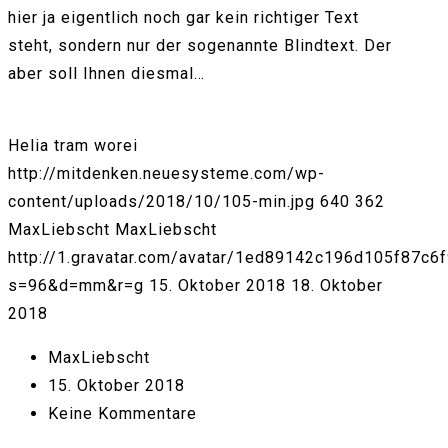
hier ja eigentlich noch gar kein richtiger Text
steht, sondern nur der sogenannte Blindtext. Der
aber soll Ihnen diesmal…
Helia tram worei
http://mitdenken.neuesysteme.com/wp-
content/uploads/2018/10/105-min.jpg
640
362
MaxLiebscht
MaxLiebscht
http://1.gravatar.com/avatar/1ed89142c196d105f87c6
s=96&d=mm&r=g
15. Oktober 2018
18. Oktober
2018
MaxLiebscht
15. Oktober 2018
Keine Kommentare