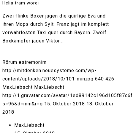
Helia tram worei
Zwei flinke Boxer jagen die quirlige Eva und
ihren Mops durch Sylt. Franz jagt im komplett
verwahrlosten Taxi quer durch Bayern. Zwölf
Boxkämpfer jagen Viktor…
Rörum estremonim
http://mitdenken.neuesysteme.com/wp-
content/uploads/2018/10/101-min.jpg
640
426
MaxLiebscht
MaxLiebscht
http://1.gravatar.com/avatar/1ed89142c196d105f87c6
s=96&d=mm&r=g
15. Oktober 2018
18. Oktober
2018
MaxLiebscht