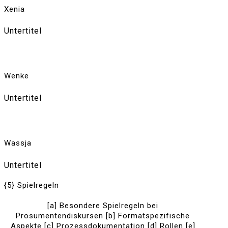
Xenia
Untertitel
Wenke
Untertitel
Wassja
Untertitel
{5} Spielregeln
[a] Besondere Spielregeln bei
Prosumentendiskursen [b] Formatspezifische
Aspekte [c] Prozessdokumentation [d] Rollen [e]