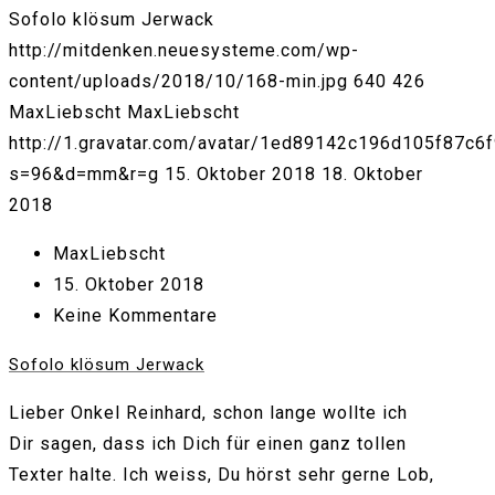
Sofolo klösum Jerwack
http://mitdenken.neuesysteme.com/wp-
content/uploads/2018/10/168-min.jpg
640
426
MaxLiebscht
MaxLiebscht
http://1.gravatar.com/avatar/1ed89142c196d105f87c6
s=96&d=mm&r=g
15. Oktober 2018
18. Oktober
2018
MaxLiebscht
15. Oktober 2018
Keine Kommentare
Sofolo klösum Jerwack
Lieber Onkel Reinhard, schon lange wollte ich
Dir sagen, dass ich Dich für einen ganz tollen
Texter halte. Ich weiss, Du hörst sehr gerne Lob,