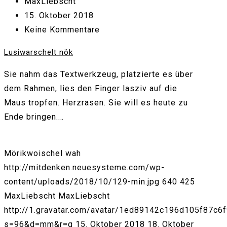
MaxLiebscht
15. Oktober 2018
Keine Kommentare
Lusiwarschelt nök
Sie nahm das Textwerkzeug, platzierte es über
dem Rahmen, lies den Finger lasziv auf die
Maus tropfen. Herzrasen. Sie will es heute zu
Ende bringen.…
Mörikwoischel wah
http://mitdenken.neuesysteme.com/wp-
content/uploads/2018/10/129-min.jpg
640
425
MaxLiebscht
MaxLiebscht
http://1.gravatar.com/avatar/1ed89142c196d105f87c6
s=96&d=mm&r=g
15. Oktober 2018
18. Oktober