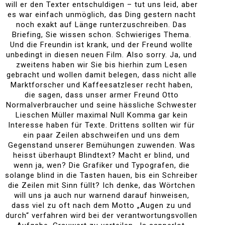
will er den Texter entschuldigen – tut uns leid, aber
es war einfach unmöglich, das Ding gestern nacht
noch exakt auf Länge runterzuschreiben. Das
Briefing, Sie wissen schon. Schwieriges Thema.
Und die Freundin ist krank, und der Freund wollte
unbedingt in diesen neuen Film. Also sorry. Ja, und
zweitens haben wir Sie bis hierhin zum Lesen
gebracht und wollen damit belegen, dass nicht alle
Marktforscher und Kaffeesatzleser recht haben,
die sagen, dass unser armer Freund Otto
Normalverbraucher und seine hässliche Schwester
Lieschen Müller maximal Null Komma gar kein
Interesse haben für Texte. Drittens sollten wir für
ein paar Zeilen abschweifen und uns dem
Gegenstand unserer Bemühungen zuwenden. Was
heisst überhaupt Blindtext? Macht er blind, und
wenn ja, wen? Die Grafiker und Typografen, die
solange blind in die Tasten hauen, bis ein Schreiber
die Zeilen mit Sinn füllt? Ich denke, das Wörtchen
will uns ja auch nur warnend darauf hinweisen,
dass viel zu oft nach dem Motto „Augen zu und
durch“ verfahren wird bei der verantwortungsvollen